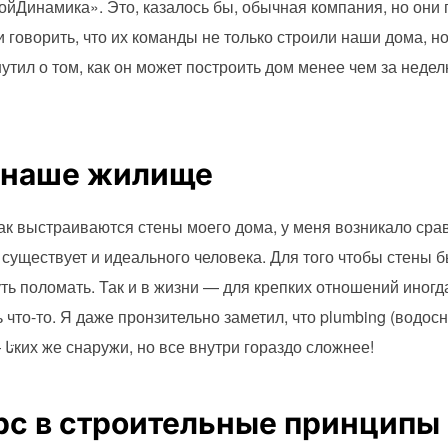
ройДинамика». Это, казалось бы, обычная компания, но они
 говорить, что их команды не только строили наши дома, н
тил о том, как он может построить дом менее чем за недел
 наше жилище
как выстраиваются стены моего дома, у меня возникало срав
 существует и идеального человека. Для того чтобы стены 
уть поломать. Так и в жизни — для крепких отношений иногд
 что-то. Я даже пронзительно заметил, что plumbing (водо
можно сравнить с эмоциями — تاких же снаружи, но все внутри гораздо сложнее!
рс в строительные принципы