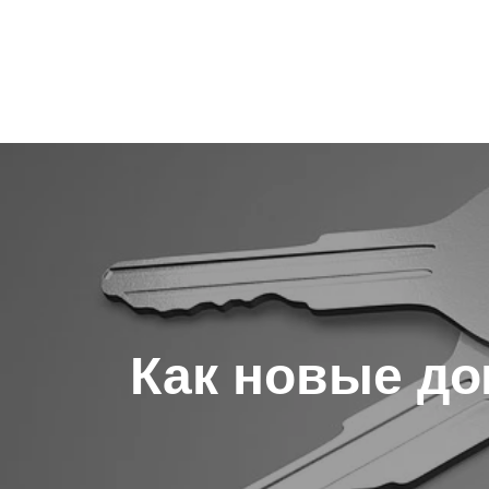
Навигация
по
записям
Как новые до