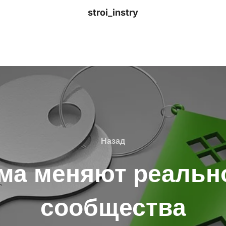
stroi_instry
Назад
Назад
ма меняют реальн
сообщества