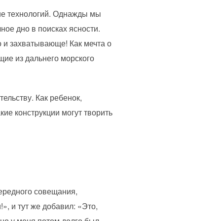
ие технологий. Однажды мы
ное дно в поисках ясности.
о и захватывающе! Как мечта о
щие из дальнего морского
ельству. Как ребенок,
кие конструкции могут творить
чередного совещания,
, и тут же добавил: «Это,
 но у меня потом долго был