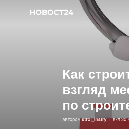
Перейти
НОВОСТ24
к
содержимому
Как строи
взгляд ме
по строит
Опу
автором
stroi_instry
вкл
30 