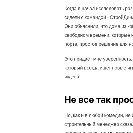
Когда я начал исследовать р
сидели с командой «СтройДина
Они объяснили, что дома из ко
свободном времени, которые н
порта, простое решение для н
Это придаёт мне уверенность,
который всегда ищет новые игр
чудеса!
Не все так про
Но, как и в любой комедии, н
строительный менеджер сказал
вероятно, знак, что мы строим