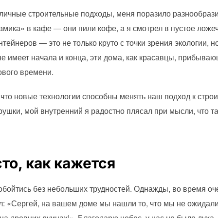
азличные строительные подходы, меня поразило разнообраз
мика» в кафе — они пили кофе, а я смотрел в пустое ложеч
нтейнеров — это не только круто с точки зрения экологии, н
е имеет начала и конца, эти дома, как красавцы, прибываю
ового времени.
 что новые технологии способны менять наш подход к строит
ушки, мой внутренний я радостно плясал при мысли, что та
сто, как кажется
е обойтись без небольших трудностей. Однажды, во время о
: «Сергей, на вашем доме мы нашли то, что мы не ожидали!»
 на древних руинах!». Благодарю небес, у нас не было духа,