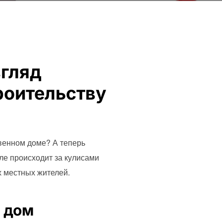
згляд
роительству
твенном доме? А теперь
еле происходит за кулисами
х местных жителей.
й дом