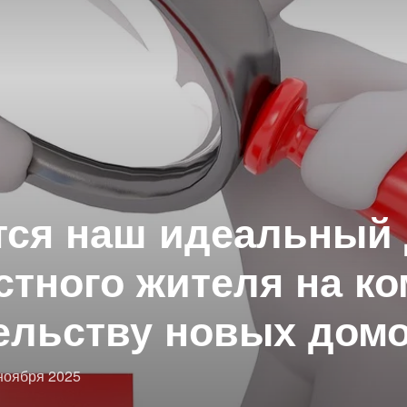
тся наш идеальный 
стного жителя на к
ельству новых дом
бликовано
ноября 2025