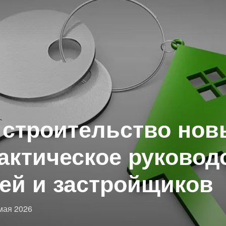
 строительство но
рактическое руковод
ей и застройщиков
бликовано
мая 2026