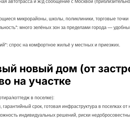
ная автотрасса и ж/д сообщение с Москвой (приблизительно 
ющиеся микрорайоны, школы, поликлиники, торговые точки 
ьность*: много зелёных зон за пределами города — удобны
й*: спрос на комфортное жильё у местных и приезжих.
вый новый дом (от заст
во на участке
тира/коттедж в поселке):
гарантийный срок, готовая инфраструктура в поселках от
ожность индивидуальных решений, риски недобросовестны