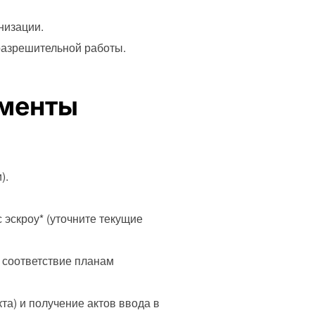
низации.
разрешительной работы.
оменты
).
эскроу* (уточните текущие
; соответствие планам
та) и получение актов ввода в