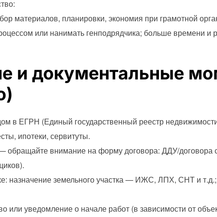
тво:
бор материалов, планировки, экономия при грамотной орга
роцессом или нанимать генподрядчика; больше времени и 
е и документальные м
о)
дом в ЕГРН (Единый государственный реестр недвижимости
ты, ипотеки, сервитуты.
— обращайте внимание на форму договора: ДДУ/договора с 
иков).
ке: назначение земельного участка — ИЖС, ЛПХ, СНТ и т.д.
о или уведомление о начале работ (в зависимости от объек