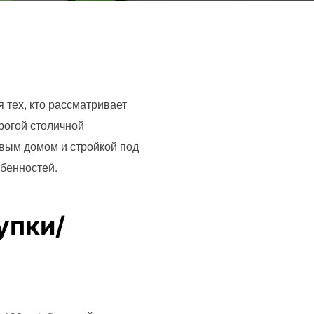
 тех, кто рассматривает
орогой столичной
овым домом и стройкой под
обенностей.
упки/