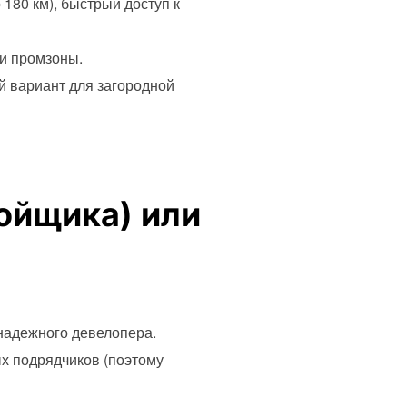
180 км), быстрый доступ к
и промзоны.
й вариант для загородной
ройщика) или
 надежного девелопера.
х подрядчиков (поэтому