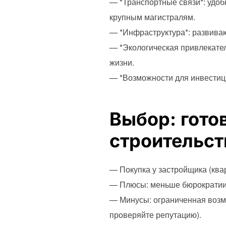
— *Транспортные связи*: удоб
крупным магистралям.
— *Инфраструктура*: развива
— *Экологическая привлекател
жизни.
— *Возможности для инвестици
Выбор: гото
строительст
— Покупка у застройщика (квар
— Плюсы: меньше бюрократии, 
— Минусы: ограниченная возм
проверяйте репутацию).