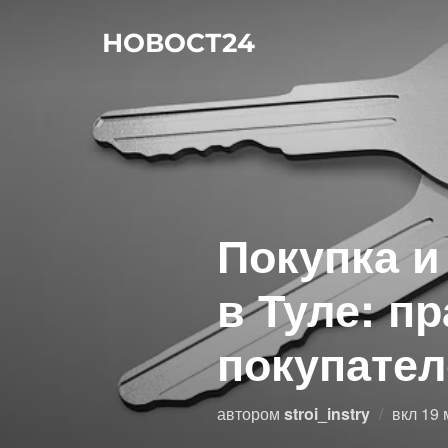
Перейти
НОВОСТ24
к
содержимому
Покупка и
в Туле: п
покупател
Опу
автором
stroi_instry
вкл
19 