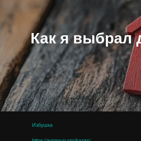
Как я выбрал 
Избушка
https://avigroup.pro/kazan/