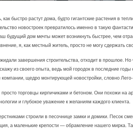
, как быстро растут дома, будто гигантские растения в теп
тельство новостроек превратилось именно в такую фантасти
ваш будущий дом мечты может возникнуть быстрее, чем отра
нение, я, как местный житель, просто не могу сдержать св
жидали завершения строительства, отходит в прошлое. Но ч
скажу из своего опыта, ведь мой городок в последние годы
я компании, щедро монтирующей новостройки, словно Лего-
е просто торговцы кирпичиками и бетоном. Они похожи на а
нологии и глубокое уважение к желаниям каждого клиента.
верстниками строили в песочнице замки и домики. Песок см
ция, а маленькие крепости — обрамление нашего мирка. Та