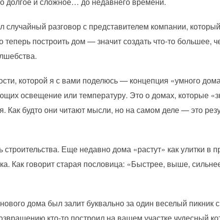
ло долгое и сложное… до недавнего времени.
 случайный разговор с представителем компании, который
то теперь построить дом — значит создать что-то большее, ч
олшебства.
сти, которой я с вами поделюсь — концепция «умного дома
ющих освещение или температуру. Это о домах, которые «зн
я. Как будто они читают мысли, но на самом деле — это ре
 строительства. Еще недавно дома «растут» как улитки в пр
ка. Как говорит старая пословица: «Быстрее, выше, сильне
нового дома был залит буквально за один веселый пикник с
озвращению кто-то построил на вашем участке чудесный ко