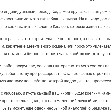
о индивидуальный подход. Когда мой друг заказывал дом, 
сь воспринимать это как забавный вызов. На выходе дом 
ьно харизматичный, словно Карлсон, который живет на кры
росто рассказать о строительстве новостроек, а показать ва
м, как чтение детективного романа или просмотр увлекат
ная в камне и бетоне, история счастливой жизни, которую 
я район вокруг вас, если вам интересно, из чего состоит ва
у любопытству прогрессировать. Станьте частью строитель
самую частичку волшебства, которой щедро делятся професс
 с любовью, и пусть каждый ваш кирпич будет крепким ка
е просто жилплощадь; это ваш маленький личный мир, котор
, быть может, еще одной необычной аналогией о бамбуке ил