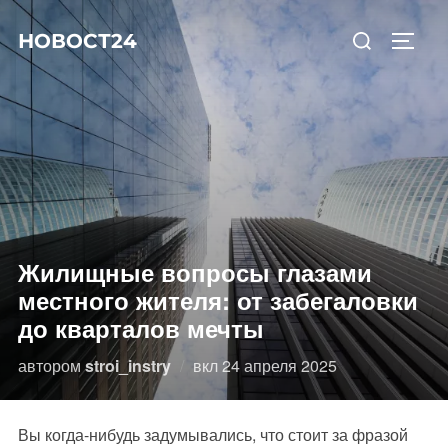
Перейти
Искать:
НОВОСТ24
к
ПЕРЕ
содержимому
Жилищные вопросы глазами
местного жителя: от забегаловки
до кварталов мечты
Опубликовано
автором
stroi_instry
вкл
24 апреля 2025
Вы когда-нибудь задумывались, что стоит за фразой